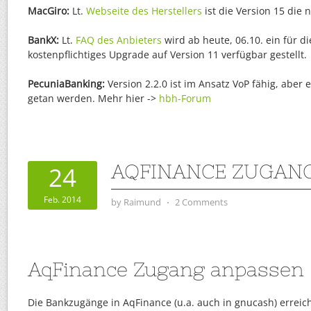
MacGiro:
Lt.
Webseite des Herstellers
ist die Version 15 die 
BankX:
Lt.
FAQ des Anbieters
wird ab heute, 06.10. ein für d
kostenpflichtiges Upgrade auf Version 11 verfügbar gestellt.
PecuniaBanking:
Version 2.2.0 ist im Ansatz VoP fähig, aber
getan werden. Mehr hier ->
hbh-Forum
AQFINANCE ZUGAN
24
Feb. 2014
by
Raimund
⋅
2 Comments
AqFinance Zugang anpassen
Die Bankzugänge in AqFinance (u.a. auch in gnucash) errei