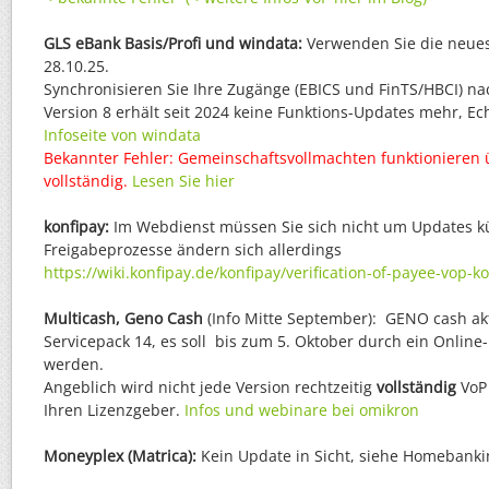
GLS eBank Basis/Profi und windata:
Verwenden Sie die neues
28.10.25.
Synchronisieren Sie Ihre Zugänge (EBICS und FinTS/HBCI) na
Version 8 erhält seit 2024 keine Funktions-Updates mehr, Echt
Infoseite von windata
Bekannter Fehler: Gemeinschaftsvollmachten funktionieren 
vollständig.
Lesen Sie hier
konfipay:
Im Webdienst müssen Sie sich nicht um Updates 
Freigabeprozesse ändern sich allerdings
https://wiki.konfipay.de/konfipay/verification-of-payee-vop-k
Multicash, Geno Cash
(Info Mitte September): GENO cash akt
Servicepack 14, es soll bis zum 5. Oktober durch ein Online-
werden.
Angeblich wird nicht jede Version rechtzeitig
vollständig
VoP 
Ihren Lizenzgeber.
Infos und webinare bei omikron
Moneyplex (Matrica):
Kein Update in Sicht, siehe Homebankin