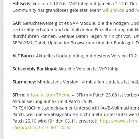
Hibiscus:
Version 2.12.0 ist VoP fähig mit Jameica 2.12.0. Der
Community hat grandioses geleistet. Mehr
willuhn.de
und
h
SAP:
Gerüchteweise gibt es SAP-Module, die die nötigen Upda
rechtzeitig erhalten und deshalb keine Einzelbuchung mit
durchführen können. Genaue Daten liegen mir nicht vor. U
SEPA-XML-Datei, Upload im Browserbanking der Bank (ggf. Fr
ALF Banco:
Aktuelles Update nötig, mindestens Version 10.2
Subsembly Banking4:
Aktuelle Version ist VoP fähig
Starmoney:
Mindestens Version 14 mit allen Updates ist nöt
SFirm:
Infoseite zum Thema
– SFirm 4 Patch 25.08 ist vorber
Aktualisierung auf SFirm 4 Patch 25.09
FinTS/HBCI mit gemeinsamer Unterschrift (A-/B-Vollmachten)
Patch, weil die Vorabsignaturen nicht mehr unterstützt wer
Patch 25.10 wird für den 06.11. erwartet:
https://www.sfirm.
sfirm/patch-2510-06112025/