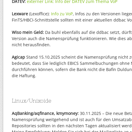
DATEV:
externer Link: Info der DATEV zum Thema VoP
Lexware
(Lexoffice):
Info zu VoP
, Infos zu den Versionen liege
FinTS/HBCI-Schnittstelle sollten mit einer aktuellen ddbac V
Wiso mein Geld:
Da buhl ebenfalls auf die ddbac setzt, dürft
Version auch die Namensprüfung funktionieren. Wie dies ab
nicht herausfinden.
Agicap
Stand 15.10.2025 scheint die Namensprüfung nicht z
bedeutet, dass Sie lediglich EBICS Sammelbuchungen ohn
durchführen können, sofern die Bank nicht die Bafin Duldun
die Haftung.
Linux/Unixoide
AqBanking/aqfinance, kmymoney:
30.11.2025 – Die neue Beta
Namensprüfung weitgehend und ist auch für den Umsatzabr
Repositories sollten in den nächsten Tagen aktualisiert werd
Meine Empfehlung: Melden Sie sich bei der Mailingliste an u