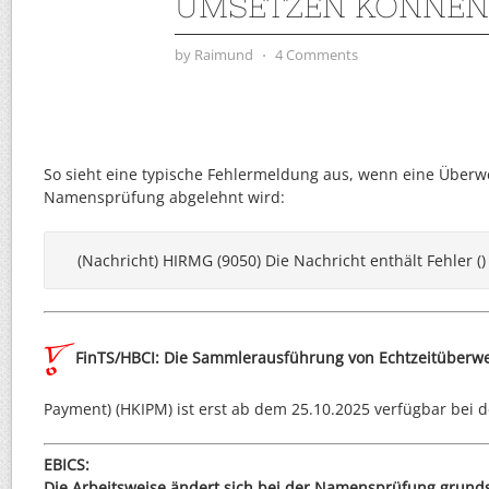
UMSETZEN KÖNNEN
by
Raimund
⋅
4 Comments
So sieht eine typische Fehlermeldung aus, wenn eine Über
Namensprüfung abgelehnt wird:
(Nachricht) HIRMG (9050) Die Nachricht enthält Fehler ()
FinTS/HBCI: Die Sammlerausführung von Echtzeitüberw
Payment) (HKIPM) ist erst ab dem 25.10.2025 verfügbar bei 
EBICS:
Die Arbeitsweise ändert sich bei der Namensprüfung grundsä