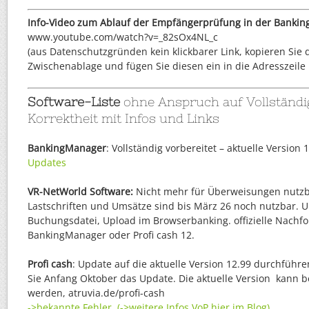
Info-Video zum Ablauf der Empfängerprüfung in der Bankin
www.youtube.com/watch?v=_82sOx4NL_c
(aus Datenschutzgründen kein klickbarer Link, kopieren Sie d
Zwischenablage und fügen Sie diesen ein in die Adresszeile 
Software-Liste
ohne Anspruch auf Vollständi
Korrektheit mit Infos und Links
BankingManager
: Vollständig vorbereitet – aktuelle Version 1
Updates
VR-NetWorld Software:
Nicht mehr für Überweisungen nutzb
Lastschriften und Umsätze sind bis März 26 noch nutzbar. 
Buchungsdatei, Upload im Browserbanking. offizielle Nachfo
BankingManager oder Profi cash 12.
Profi cash
: Update auf die aktuelle Version 12.99 durchführe
Sie Anfang Oktober das Update. Die aktuelle Version kann b
werden, atruvia.de/profi-cash
->bekannte Fehler
(->weitere Infos VoP hier im Blog)