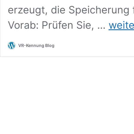
erzeugt, die Speicherung f
VR-
Vorab: Prüfen Sie, …
weite
NetWorld
Software:
Datenbank
VR-Kennung Blog
wird
durch
einen
anderen
Anwender
benutzt.