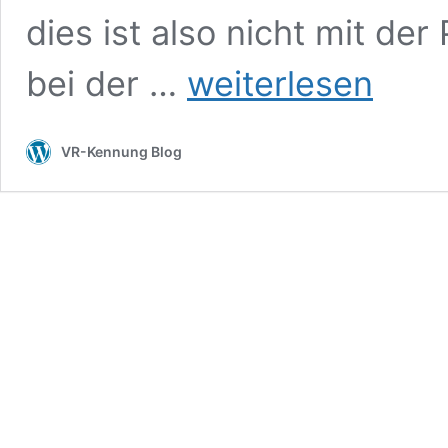
dies ist also nicht mit de
VR-
bei der …
weiterlesen
NetWorld
Software:
elektronische
VR-Kennung Blog
Kontoauszüge
(pdf)
monatlich
erstellen