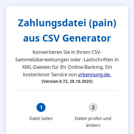
Zahlungsdatei (pain)
⚠️
aus CSV Generator
Konvertieren Sie in Ihrem CSV-
Sammelüberweisungen oder -Lastschriften in
Diese Anwendung läuft als Script
XML-Dateien für Ihr Online-Banking.
Ein
ausschließlich in Ihrem Browser.
kostenloser Service von
vrkennung.de.
Es werden keine Daten ins Internet
(Version 0.72, 28.10.2025)
ℹ️
❓
übertragen! Nutzung auf eigene
Gefahr, ich kann trotz vieler Tests
keine Haftung übernehmen.
1
2
Überweisungen
Lastschriften
Tipps
Datei laden
Daten prüfen und
für
ändern
Es wird keine Haftung für die Korrektheit der
Excel